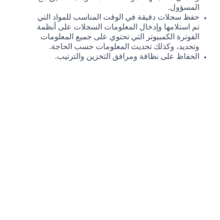
المسؤول.
حفظ سجلات دقيقة في الوقت المناسب للمواد التي
تم استلامها وإدخال المعلومات السجلات على أنظمة
الفوترة الكمبيوتر التي تحتوي على جميع المعلومات
وتحديد، وكذلك تحديث المعلومات حسب الحاجة.
الحفاظ على نظافة ومرافق التخزين والترتيب.
مهاراتك وخبرتك
شهادة ثانوية,دبلوم من مركز التدريب المهني و من
التعليم والخبرة والتدريب اللازم لهذا المنصب
ثلاث سنوات من الخبرة ذات الصلة
القدره الجيده على القراءة,الكتابه, والتحدث بالغة
الإنجليزية
Note: you will be required to attach the following:
Resume/CV
Back