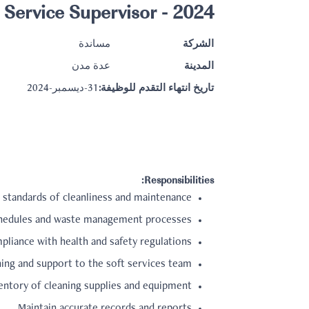
2024 - Soft Service Supervisor
الشركة
مساندة
المدينة
عدة مدن
تاريخ انتهاء التقدم للوظيفة:
31-ديسمبر-2024
Responsibilities:
h standards of cleanliness and maintenance.
chedules and waste management processes.
liance with health and safety regulations.
ning and support to the soft services team.
ntory of cleaning supplies and equipment.
Maintain accurate records and reports.