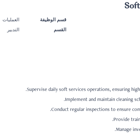
قسم الوظيفة
العمليات
القسم
التدبير
Supervise daily soft services operations, ensuring hig
Implement and maintain cleaning s
Conduct regular inspections to ensure comp
Provide trai
Manage inve