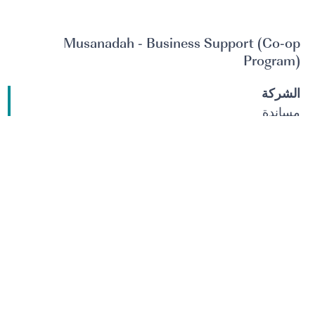
Musanadah - Business Support (Co-op
Program)
الشركة
مساندة
قسم الوظيفة
تنمية الأعمال التجارية
المدينة
KSA - Dammam
عرض الوظيفة